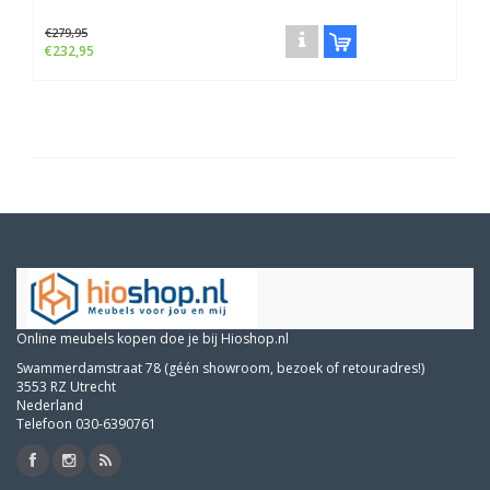
€279,95
€232,95
Online meubels kopen doe je bij Hioshop.nl
Swammerdamstraat 78 (géén showroom, bezoek of retouradres!)
3553 RZ Utrecht
Nederland
Telefoon 030-6390761