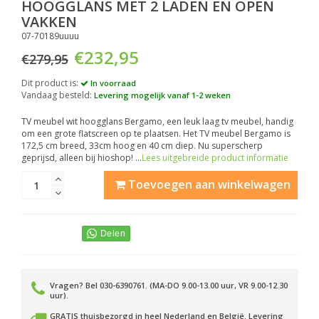
HOOGGLANS MET 2 LADEN EN OPEN
VAKKEN
07-70189uuuu
€232,95
€279,95
Dit product is:
In voorraad
Vandaag besteld:
Levering mogelijk vanaf 1-2 weken
TV meubel wit hoogglans Bergamo, een leuk laag tv meubel, handig
om een grote flatscreen op te plaatsen. Het TV meubel Bergamo is
172,5 cm breed, 33cm hoog en 40 cm diep. Nu superscherp
geprijsd, alleen bij hioshop! ...
Lees uitgebreide product informatie
Toevoegen aan winkelwagen
Vragen? Bel 030-6390761. (MA-DO 9.00-13.00 uur, VR 9.00-12.30
uur).
GRATIS thuisbezorgd in heel Nederland en België. Levering