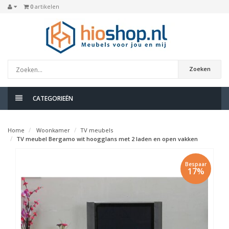
0
artikelen
Zoeken
CATEGORIEËN
Home
Woonkamer
TV meubels
TV meubel Bergamo wit hoogglans met 2 laden en open vakken
Bespaar
17%