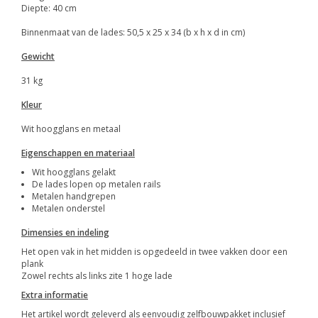
Diepte: 40 cm
Binnenmaat van de lades: 50,5 x 25 x 34 (b x h x d in cm)
Gewicht
31 kg
Kleur
Wit hoogglans en metaal
Eigenschappen en materiaal
Wit hoogglans gelakt
De lades lopen op metalen rails
Metalen handgrepen
Metalen onderstel
Dimensies en indeling
Het open vak in het midden is opgedeeld in twee vakken door een
plank
Zowel rechts als links zite 1 hoge lade
Extra informatie
Het artikel wordt geleverd als eenvoudig zelfbouwpakket inclusief