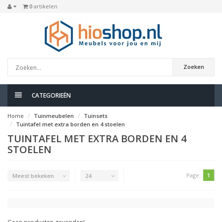
0
artikelen
Zoeken
CATEGORIEËN
Home
Tuinmeubelen
Tuinsets
Tuintafel met extra borden en 4 stoelen
TUINTAFEL MET EXTRA BORDEN EN 4
STOELEN
Page:
1
Meest bekeken
24