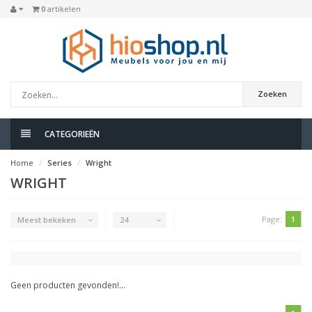
0
artikelen
Zoeken
CATEGORIEËN
Home
Series
Wright
WRIGHT
Page:
1
Meest bekeken
24
Geen producten gevonden!...