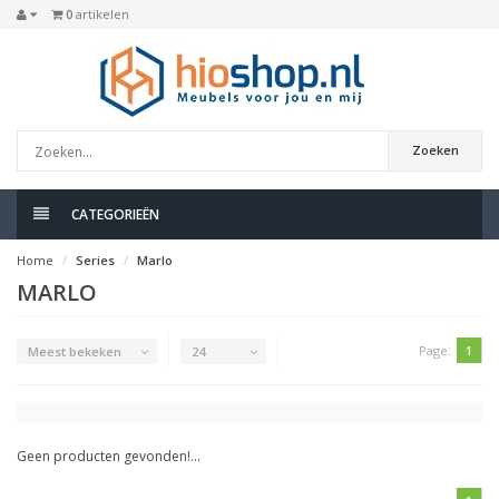
0
artikelen
Zoeken
CATEGORIEËN
Home
Series
Marlo
MARLO
Page:
1
Meest bekeken
24
Geen producten gevonden!...