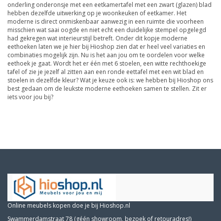
onderling onderonsje met een eetkamertafel met een zwart (glazen) blad
hebben dezelfde uitwerking op je woonkeuken of eetkamer. Het
moderne is direct onmiskenbaar aanwezig in een ruimte die voorheen
misschien wat saai oogde en niet echt een duidelijke stempel opgelegd
had gekregen wat interieurstijl betreft. Onder dit kopje moderne
eethoeken laten we je hier bij Hioshop zien dat er heel veel variaties en
combinaties mogelijk zijn. Nu is het aan jou om te oordelen voor welke
eethoek je gaat. Wordt het er één met 6 stoelen, een witte rechthoekige
tafel of zie je jezelf al zitten aan een ronde eettafel met een wit blad en
stoelen in dezelfde kleur? Wat je keuze ook is: we hebben bij Hioshop ons
best gedaan om de leukste moderne eethoeken samen te stellen. Zit er
iets voor jou bij?
Online meubels kopen doe je bij Hioshop.nl
Swammerdamstraat 78 (géén showroom, bezoek of retouradres!)