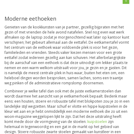
1
Moderne eethoeken
Genieten van de kookkunsten van je partner, gezellig bijpraten met het
gezin of met vrienden de hele avond natafelen. Snel nog even wat werk
afmaken op de laptop zodat je morgenochtend wat later op kantoor kunt
verschijnen; het gebeurt allemaal aan de eettafel. De eetkamertafel vormt
het centrum van de eethoek waar voldoende plek is voor het gezin,
familieleden en vrienden. Steeds vaker kiezen mensen voor een grote
eettafel zodat iedereen gezellig aan kan schuiven. Het allerbelangrijkste
bij de aanschaf van een eethoek is dat deze uitnodigt om lekker plaats te
nemen en een warm welkom uitstraalt voor jou, je gezin en je gasten. Dit
is namelijk de meest centrale plek in huis waar, buiten het eten om, een
heleboel dingen worden besproken, samen lachen, soms een traantje
weg pinken of de administratieve rompslomp doornemen.
Combineer je welke tafel dan ook met de juiste eetkamerstoelen dan
wordt daarmee het aanzicht van je eetkamerhoek bepaalt. Bedenk maar
eens: een houten, stoere en robuuste tafel met blokpoten zou je zo in een
landelijke stijl wegzetten. Maar schuif er vlotte en hippe kuipstoelen in de
kleur wit aan en je hebt onmiddellijk een moderne eethoek die zo uit een
woon-magazine weggelopen lijkt te zijn. Dat het deze uitstraling heeft
komt mede door de vormgeving van de stoelen:
kuipstoelen
zijn
helemaal in tegenwoordig en een gat in de markt op het gebied van
design. Stoere robuuste zwarte stoelen gemaakt van kunstleer in een