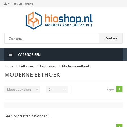
0
artikelen
Zoeken
CATEGORIEËN
Home
Eetkamer
Eethoeken
Moderne eethoek
MODERNE EETHOEK
Page:
1
Meest bekeken
24
Geen producten gevonden!...