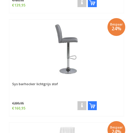
€189,95
€139,95
Bespaar
24%
Sys barhocker lichtgrijs stof
€209,95
€160,95
Bespaar
24%