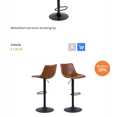
Middelfart barstoel donkergrijs.
€159,95
€128,95
Bespaar
26%