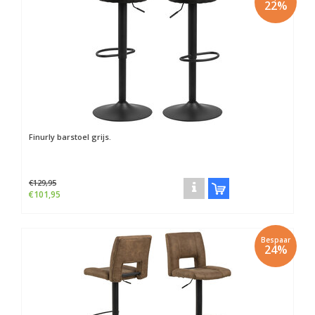
22%
Finurly barstoel grijs.
€129,95
€101,95
Bespaar
24%