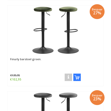
Bespaar
27%
Finurly barstoel groen.
€139,95
€102,95
Bespaar
23%