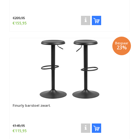
€209,95
€155,95
Bespaar
23%
Finurly barstoel zwart.
€149,95
€115,95