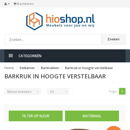
0
artikelen
Zoeken
CATEGORIEËN
Home
Eetkamer
Barkrukken
Barkruk in hoogte verstelbaar
BARKRUK IN HOOGTE VERSTELBAAR
Page:
1
Meest bekeken
24
FILTER OP KLEUR
MATERIAAL