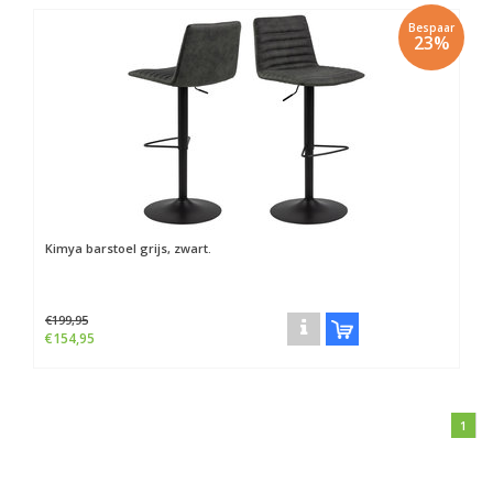
Bespaar
23%
Kimya barstoel grijs, zwart.
€199,95
€154,95
1