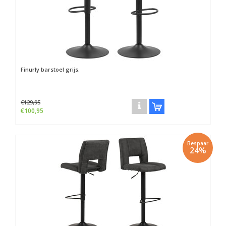
Finurly barstoel grijs.
€129,95
€100,95
Bespaar
24%