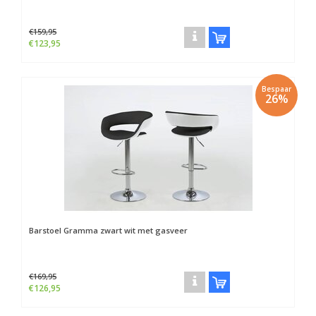
€159,95
€123,95
Bespaar
26%
Barstoel Gramma zwart wit met gasveer
€169,95
€126,95