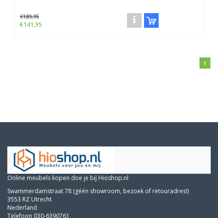
€189,95
€141,95
1
Online meubels kopen doe je bij Hioshop.nl
Swammerdamstraat 78 (géén showroom, bezoek of retouradres!)
3553 RZ Utrecht
Nederland
Telefoon 030-6390761