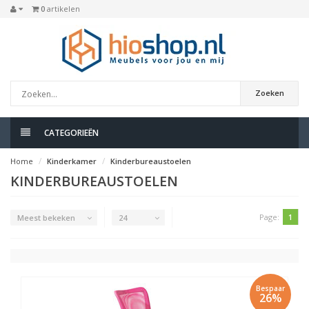
0
artikelen
Zoeken
CATEGORIEËN
Home
Kinderkamer
Kinderbureaustoelen
KINDERBUREAUSTOELEN
Page:
1
Meest bekeken
24
Bespaar
26%