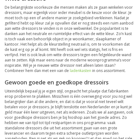
De belangrijkste voorkeuze die mensen maken als ze gaan winkelen voor
dressoirs, maar eigenlijk voor ieder meubel is de keuze voor de kleur. Je
moet toch op een of andere manier je zoekgebied verkleinen. Nadat je
gefilterd hebt op kleur zal je opvallen dat er nog steeds een ruim aanbod
aan witte dressoirs te vinden is in onze webwinkel. De populariteit is te
danken aan het neutrale en ruimtelijke effect van de witte kleur. Zo’n kast
is toch vaak een behoorlijk object in je woonkamer, slaapkamer of
kantoor. Het helpt als de kleurstelling neutraal is, om te voorkomen dat
de kast erg op je af komt. Wit heeft ook wel iets statigs, het is fris en
verfijnd. Het is ook leuk om witte dressoirs tegen een felgekleurde wand
aan te zetten. Kijk maar eens naar de moderne woonprogramma’s voor
inspiratie. Wil je je nieuwe witte dressoir niet alleen laten staan?
Combineer hem dan met een van de
ladenkasten
in ons assortiment.
Gewoon goede en goedkope dressoirs
Uiteindelijk bepaal jij je eigen stijl, ongeacht het plaatje dat fabrikanten
erop proberen te plakken. Misschien is één overweging voor jou nog wel
belangrijker dan al die andere, en dat is dat je vooral niet teveel wilt
betalen voor je dressoirs. Je blijft tenslotte een Nederlander en je kunt je
geld maar één keer uitgeven, net als iedereen. Zoals we al aangaven, ook
voor goedkope dressoirs ben je bij hioshop aan het goede adres. Zo
hebben we van tijd tot tijd restpartijen in ons programma: vaak
standalone dressoirs die uit het assortiment gaan van een grote
leverancier en daarom tegen extra scherpe outletprijzen worden
aangeboden. Ben jij net als wij gek op koopjes? Let dan goed op het sale