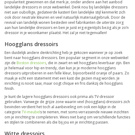
populariteit gewonnen en dat merk je, onder andere aan het aanbod
landelijke dressoirs in onze webwinkel. Denk nou bij landelijke dressoirs
niet aan oubollige, gedateerde kasten! Een landelijke stijl kenmerkt zich
ook door neutrale kleuren en veel natuurlijk materiaalgebruik. Door de
revival van landelijk wonen besteden veel fabrikanten de uiterste zorg
aan hun landelijke dressoirs en ben je juist erg eigentijds bezig als je zo’n
dressoir in je woonkamer plaatst. Het zal je niet tegenvallen!
Hoogglans dressoirs
Een duidelijk andere denkrichting heb je gekozen wanneer je op zoek
bent naar hoogglans dressoirs. Een populair segment in onze webwinkel
zijn de
Boston dressoirs
, die in zwart en wit hoogglans leverbaar zijn. Ben
je helemaal voor hip en trendy, dan kun je je moderne hoogglans
dressoirs uitproberen in een felle kleur, bijvoorbeeld oranje of paars. Zo
maak je echt een statement met een kast die gezien mag worden. Je
inrichting is nooit saai, maar oogt chique en fris dankzij de hoogglans
finish.
Je kunt de lagere hoogglans dressoirs ook prima als TV-dressoir
gebruiken. Vanwege de grijze zone waarin veel (hoogglans) dressoirs zich
bevinden verdient het toch al aanbeveling om ook een kijkje in de
categorie
TV-meubel
s te nemen, met soms verrassende nieuwe inzichten
om je inrichting te completeren. Wees niet bang om verschillende functies
en stijlen te combineren als die bij jou en je inrichting passen.
Witte dressoirs