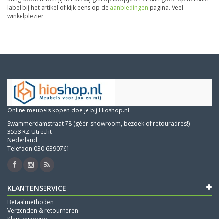
label bij het artikel of kijk eens op de
aanbiedingen
pagina. Veel
winkelplezier!
Online meubels kopen doe je bij Hioshop.nl
Swammerdamstraat 78 (géén showroom, bezoek of retouradres!)
3553 RZ Utrecht
Nederland
Telefoon 030-6390761
KLANTENSERVICE
Betaalmethoden
Verzenden & retourneren
Klantenservice