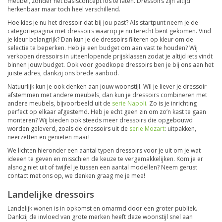
meubel, zonder het basisconcept los te laten. Dressoirs zijn altijd
herkenbaar maar toch heel verschillend.
Hoe kies je nu het dressoir dat bij jou past? Als startpunt neem je de
categoriepagina met dressoirs waarop je nu terecht bent gekomen. Vind
je kleur belangrijk? Dan kun je de dressoirs filteren op kleur om de
selectie te beperken. Heb je een budget om aan vast te houden? Wij
verkopen dressoirs in uiteenlopende prijsklassen zodat je altijd iets vindt
binnen jouw budget. Ook voor goedkope dressoirs ben je bij ons aan het
juiste adres, dankzij ons brede aanbod.
Natuurlijk kun je ook denken aan jouw woonstijl. Wil je liever je dressoir
afstemmen met andere meubels, dan kun je dressoirs combineren met
andere meubels, bijvoorbeeld uit de
serie Napoli
. Zo is je inrichting
perfect op elkaar afgestemd. Heb je echt geen zin om zo’n kast te gaan
monteren? Wij bieden ook steeds meer dressoirs die opgebouwd
worden geleverd, zoals de dressoirs uit de
serie Mozart
: uitpakken,
neerzetten en genieten maar!
We lichten hieronder een aantal typen dressoirs voor je uit om je wat
ideeën te geven en misschien de keuze te vergemakkelijken. Kom je er
alsnog niet uit of twijfel je tussen een aantal modellen? Neem gerust
contact met ons op, we denken graag me je mee!
Landelijke dressoirs
Landelijk wonen is in opkomst en omarmd door een groter publiek.
Dankzij de invloed van grote merken heeft deze woonstijl snel aan