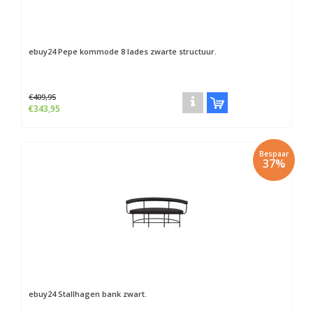
ebuy24
Pepe kommode 8 lades zwarte structuur.
€409,95
€343,95
Bespaar
37%
ebuy24
Stallhagen bank zwart.