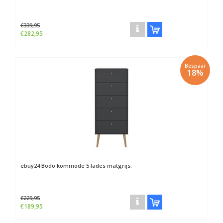
€339,95
€282,95
Bespaar
18%
ebuy24
Bodo kommode 5 lades matgrijs.
€229,95
€189,95