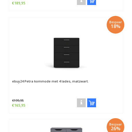
€189,95
Bespaar
18%
ebuy24
Petra kommode met 4 lades, matzwart.
€199,95
€165,95
Bespaar
26%