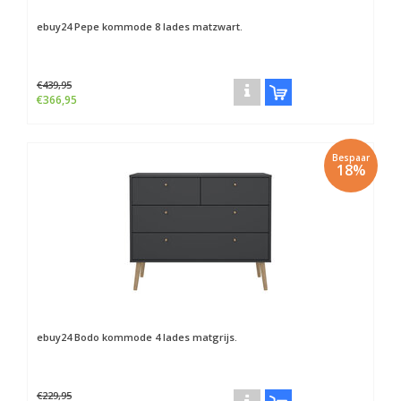
ebuy24
Pepe kommode 8 lades matzwart.
€439,95
€366,95
Bespaar
18%
ebuy24
Bodo kommode 4 lades matgrijs.
€229,95