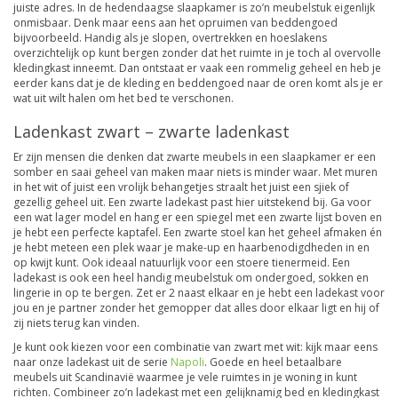
juiste adres. In de hedendaagse slaapkamer is zo’n meubelstuk eigenlijk
onmisbaar. Denk maar eens aan het opruimen van beddengoed
bijvoorbeeld. Handig als je slopen, overtrekken en hoeslakens
overzichtelijk op kunt bergen zonder dat het ruimte in je toch al overvolle
kledingkast inneemt. Dan ontstaat er vaak een rommelig geheel en heb je
eerder kans dat je de kleding en beddengoed naar de oren komt als je er
wat uit wilt halen om het bed te verschonen.
Ladenkast zwart – zwarte ladenkast
Er zijn mensen die denken dat zwarte meubels in een slaapkamer er een
somber en saai geheel van maken maar niets is minder waar. Met muren
in het wit of juist een vrolijk behangetjes straalt het juist een sjiek of
gezellig geheel uit. Een zwarte ladekast past hier uitstekend bij. Ga voor
een wat lager model en hang er een spiegel met een zwarte lijst boven en
je hebt een perfecte kaptafel. Een zwarte stoel kan het geheel afmaken én
je hebt meteen een plek waar je make-up en haarbenodigdheden in en
op kwijt kunt. Ook ideaal natuurlijk voor een stoere tienermeid. Een
ladekast is ook een heel handig meubelstuk om ondergoed, sokken en
lingerie in op te bergen. Zet er 2 naast elkaar en je hebt een ladekast voor
jou en je partner zonder het gemopper dat alles door elkaar ligt en hij of
zij niets terug kan vinden.
Je kunt ook kiezen voor een combinatie van zwart met wit: kijk maar eens
naar onze ladekast uit de serie
Napoli
. Goede en heel betaalbare
meubels uit Scandinavië waarmee je vele ruimtes in je woning in kunt
richten. Combineer zo’n ladekast met een gelijknamig bed en kledingkast