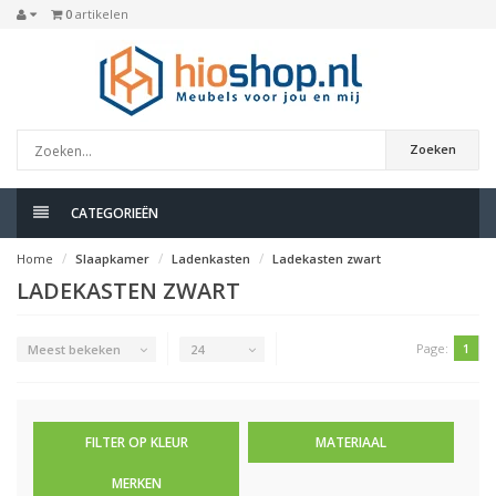
0
artikelen
Zoeken
CATEGORIEËN
Home
Slaapkamer
Ladenkasten
Ladekasten zwart
LADEKASTEN ZWART
Page:
1
Meest bekeken
24
FILTER OP KLEUR
MATERIAAL
MERKEN