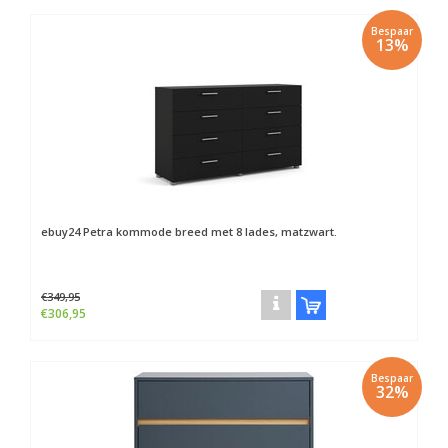
Bespaar
13%
ebuy24
Petra kommode breed met 8 lades, matzwart.
€349,95
€306,95
Bespaar
32%