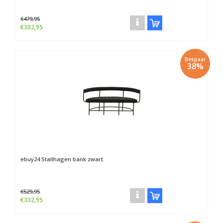
€479,95
€302,95
Bespaar
38%
ebuy24
Stallhagen bank zwart.
€529,95
€332,95