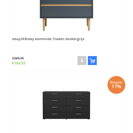
ebuy24
Bisley kommode 3 laden donkergrijs.
€269,95
€184,95
Bespaar
17%