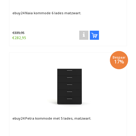
ebuy24
Naia kommode 6 lades matzwart.
€339,95
€282,95
Bespaar
17%
ebuy24
Petra kommode met 5 lades, matzwart.