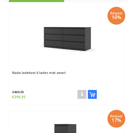
Bespaar
16%
Nada ladekast 6 lades mat zwart.
€469,95
€396,95
Bespaar
17%