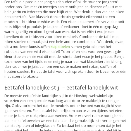
Een tafel die past in een jong huishouden of bij de “oudere jongeren”
onder ons. Om met z’n tweetjes aan te ontbijten en dineren of juist met
hele gezin en iedereen die mee blijft eten. Wat denk je dan van een eiken
eetkamertafel. Van klassiek donkerbruin gebeitst eikenhout tot een
modern lichte kleur in white wash. Een eiken eetkamertafel verveelt nooit
en is blijvend populair. Je keuken of eetkamer doet in één oogopslag
warm, gezellig en uitnodigend aan want dat is het effect wat je kunt
bereiken door te kiezen voor eiken meubels. Combineer de tafel met
eiken stoelen of maak juist een hele andere combinatie. Wat denk je van
ultra moderne kunststoffen
kuipstoelen
samen gebracht met het
robuuste van een wild eiken tafel? Toon lef en kies voor een gewaagde
kleur stoelen en zie wat dit met de ruimte doet waar je het plaatst. Ben je
toch meer van het tijdloze en neig je naar een wat klassiekere inrichting
dan raden we je juist aan om een set te maken met rotan, stoffen of
houten stoelen. En laat de tafel voor zich spreken door te kiezen voor één
met stoere blokpoten.
Eettafel landelijke stijl – eettafel landelijk wit
De meeste eettafels in landelijke stijl in de Hioshop webwinkel zijn
voorzien van een speciale wax-laag waardoor ze makkelijk te reinigen
zijn. Ook voorkomt het dat de meubels onder invloed van daglicht snel
gaan verkleuren. Een eettafel is heerlijk om aan te zitten tijdens het eten
maar je kunt er ook prima aan werken. Voor wie veel ruimte nodig heeft
aan een tafel bevelen we een tafel aan die gemakkelijk is te verlengen met
aansteekplaten of inlegbladen. Zo beslaat het op momenten dat je het
niet nodigt hebt niet de hele keuken maar hoef je geen extra tafel bij te