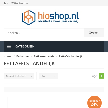
0
artikelen
Zoeken
CATEGORIEËN
Home
Eetkamer
Eetkamertafels
Eettafels landelijk
EETTAFELS LANDELIJK
Page:
1
Meest bekeken
24
Bespaar
24%