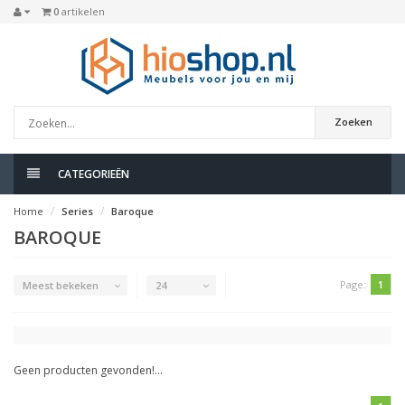
0
artikelen
Zoeken
CATEGORIEËN
Home
Series
Baroque
BAROQUE
Page:
1
Meest bekeken
24
Geen producten gevonden!...