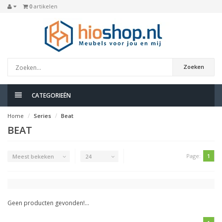
0
artikelen
Zoeken
CATEGORIEËN
Home
Series
Beat
BEAT
Page:
1
Meest bekeken
24
Geen producten gevonden!...