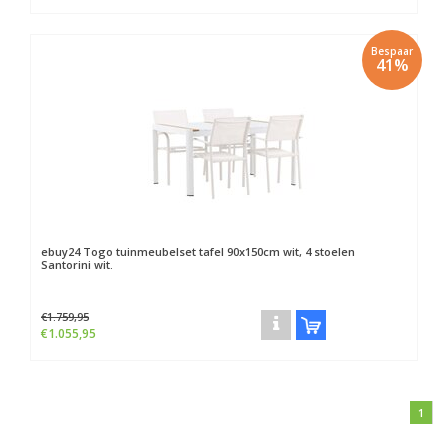
Bespaar
41%
ebuy24
Togo tuinmeubelset tafel 90x150cm wit, 4 stoelen
Santorini wit.
€1.759,95
€1.055,95
1