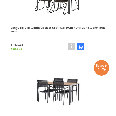
ebuy24
Break tuinmeubelset tafel 90x150cm naturel, 4 stoelen Bois
zwart.
€1.639,95
€983,95
Bespaar
41%