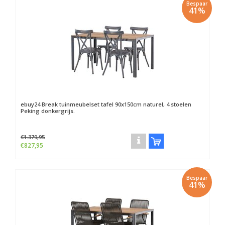
Bespaar
41%
ebuy24
Break tuinmeubelset tafel 90x150cm naturel, 4 stoelen
Peking donkergrijs.
€1.379,95
€827,95
Bespaar
41%