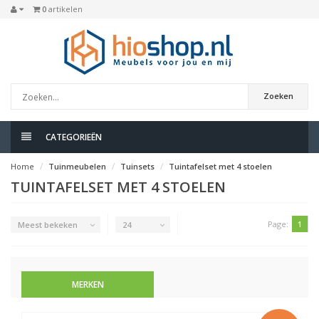
0
artikelen
Zoeken
CATEGORIEËN
Home
Tuinmeubelen
Tuinsets
Tuintafelset met 4 stoelen
TUINTAFELSET MET 4 STOELEN
Page:
1
Meest bekeken
24
MERKEN