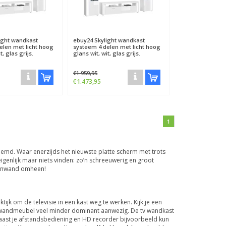
ight wandkast
ebuy24
Skylight wandkast
elen met licht hoog
systeem 4 delen met licht hoog
t, glas grijs.
glans wit, wit, glas grijs.
€1.959,95
€1.473,95
1
md. Waar enerzijds het nieuwste platte scherm met trots
genlijk maar niets vinden: zo’n schreeuwerig en groot
oonwand omheen!
jk om de televisie in een kast weg te werken. Kijk je een
 tv wandmeubel veel minder dominant aanwezig. De tv wandkast
 Naast je afstandsbediening en HD recorder bijvoorbeeld kun