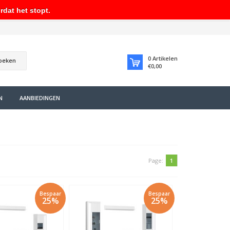
rdat het stopt.
0
Artikelen
oeken
€0,00
N
AANBIEDINGEN
Page:
1
Bespaar
Bespaar
25%
25%