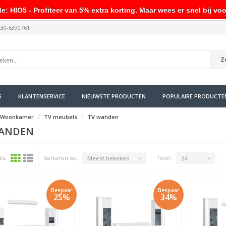
HIO5 - Profiteer van 5% extra korting. Maar wees er snel bij voo
030-6390761
Z
S
KLANTENSERVICE
NIEUWSTE PRODUCTEN
POPULAIRE PRODUCTE
Woonkamer
TV meubels
TV wanden
ANDEN
ls:
Sorteren op:
Toon:
Meest bekeken
24
Bespaar
Bespaar
25%
34%