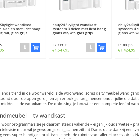
Skylight wandkast
ebuy24
Skylight wandkast
ebuy24
Skyl
 4 delen met licht hoog
systeem 3 delen met licht hoog
systeem 4 d
t, wit, glas grijs.
glans wit, wit, glas grijs.
glans wit, wi
95
€2.339,95
€1.889,95
,95
€1.547,95
€1.424,95
llende trend in de woonwereld is de woonwand, soms de tv meubel wand genoe
oond door de open gordijnen zijn er ook genoeg mensen onder jullie die dat ei
 midden in de woonkamer. De oplossing: je bouwt er een complete leef of w
ndmeubel – tv wandkast
 woonprogramma’s zie je daarom steeds vaker de – eigenlijk ouderwetse – prakti
 televisie maar wil je gewoon gezellig samen zitten? Dan is de tv dankzij een
g eens super handig en praktisch: je hebt de ruimte voor allerlei accessoires.