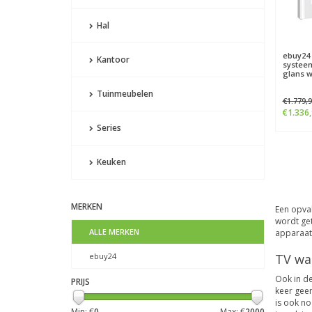
Hal
ebuy24
Kantoor
systeem
glans wi
Tuinmeubelen
€1.779,
€1.336
Series
Keuken
MERKEN
Een opva
wordt get
ALLE MERKEN
apparaat
TV wa
ebuy24
Ook in de
PRIJS
keer geen
is ook no
Min: €
0
Max: €
2000