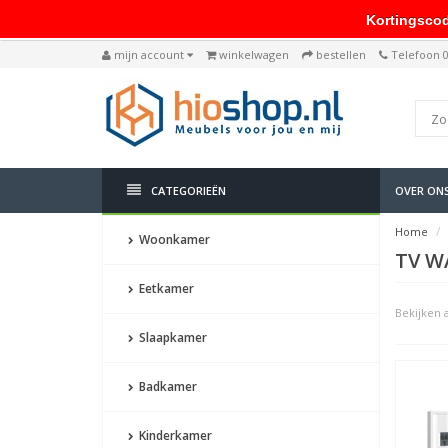
Kortingscode: 
mijn account
winkelwagen
bestellen
Telefoon 
CATEGORIEËN
OVER ON
Home
Woonkamer
TV W
Eetkamer
Bekijken a
Slaapkamer
Badkamer
Kinderkamer