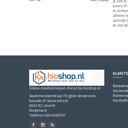
je ook je
paars of 
In combin
ultieme l
avondje t
En dat al
KLANTE
Betaalm
Online meubels kopen doe je bij Hioshop.nl
Verzende
Klantense
Swammerdamstraat 78 (géén showroom,
Klachtafh
bezoek of retouradres!)
3553 RZ Utrecht
Nederland
Telefoon 030-6390761