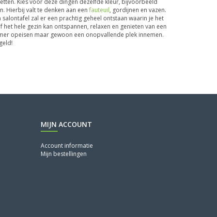
etten. Kies voor deze dingen dezelfde kleur, bijvoorbeeld
n. Hierbij valt te denken aan een
fauteuil
, gordijnen en vazen.
alontafel zal er een prachtig geheel ontstaan waarin je het
er of het hele gezin kan ontspannen, relaxen en genieten van een
oonkamer opeisen maar gewoon een onopvallende plek innemen.
geld!
MIJN ACCOUNT
Account informatie
Mijn bestellingen