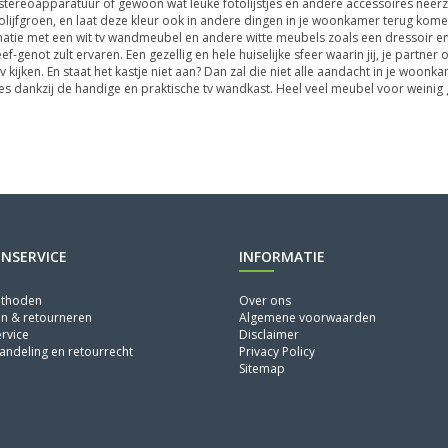
 stereoapparatuur of gewoon wat leuke fotolijstjes en andere accessoires neerz
olijfgroen, en laat deze kleur ook in andere dingen in je woonkamer terug kome
atie met een wit tv wandmeubel en andere witte meubels zoals een dressoir en s
eef-genot zult ervaren. Een gezellig en hele huiselijke sfeer waarin jij, je partn
v kijken. En staat het kastje niet aan? Dan zal die niet alle aandacht in je w
les dankzij de handige en praktische tv wandkast. Heel veel meubel voor weinig 
NSERVICE
INFORMATIE
ethoden
Over ons
n & retourneren
Algemene voorwaarden
rvice
Disclaimer
andeling en retourrecht
Privacy Policy
Sitemap