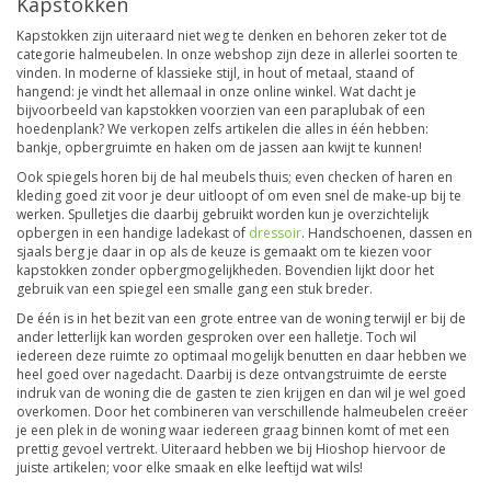
Kapstokken
Kapstokken zijn uiteraard niet weg te denken en behoren zeker tot de
categorie halmeubelen. In onze webshop zijn deze in allerlei soorten te
vinden. In moderne of klassieke stijl, in hout of metaal, staand of
hangend: je vindt het allemaal in onze online winkel. Wat dacht je
bijvoorbeeld van kapstokken voorzien van een paraplubak of een
hoedenplank? We verkopen zelfs artikelen die alles in één hebben:
bankje, opbergruimte en haken om de jassen aan kwijt te kunnen!
Ook spiegels horen bij de hal meubels thuis; even checken of haren en
kleding goed zit voor je deur uitloopt of om even snel de make-up bij te
werken. Spulletjes die daarbij gebruikt worden kun je overzichtelijk
opbergen in een handige ladekast of
dressoir
. Handschoenen, dassen en
sjaals berg je daar in op als de keuze is gemaakt om te kiezen voor
kapstokken zonder opbergmogelijkheden. Bovendien lijkt door het
gebruik van een spiegel een smalle gang een stuk breder.
De één is in het bezit van een grote entree van de woning terwijl er bij de
ander letterlijk kan worden gesproken over een halletje. Toch wil
iedereen deze ruimte zo optimaal mogelijk benutten en daar hebben we
heel goed over nagedacht. Daarbij is deze ontvangstruimte de eerste
indruk van de woning die de gasten te zien krijgen en dan wil je wel goed
overkomen. Door het combineren van verschillende halmeubelen creëer
je een plek in de woning waar iedereen graag binnen komt of met een
prettig gevoel vertrekt. Uiteraard hebben we bij Hioshop hiervoor de
juiste artikelen; voor elke smaak en elke leeftijd wat wils!