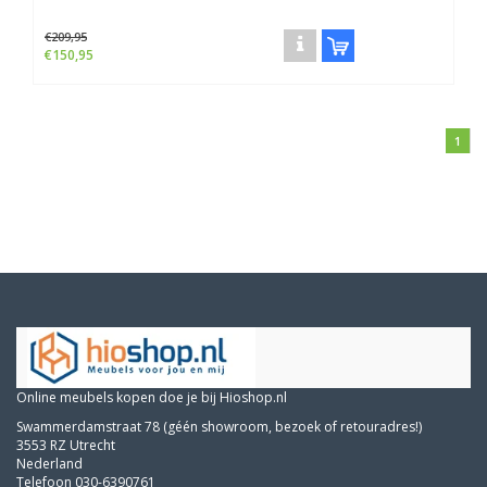
€209,95
€150,95
1
Online meubels kopen doe je bij Hioshop.nl
Swammerdamstraat 78 (géén showroom, bezoek of retouradres!)
3553 RZ Utrecht
Nederland
Telefoon 030-6390761