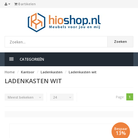
0
artikelen
Zoeken
CATEGORIEËN
Home
Kantoor
Ladenkasten
Ladenkasten wit
LADENKASTEN WIT
Page:
1
Meest bekeken
24
Bespaar
13%