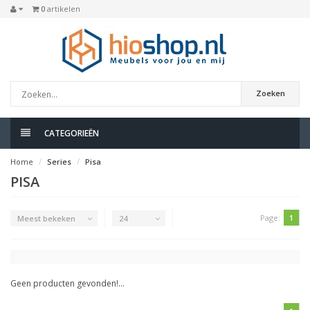
0
artikelen
Zoeken
CATEGORIEËN
Home
Series
Pisa
PISA
Page:
1
Meest bekeken
24
Geen producten gevonden!...