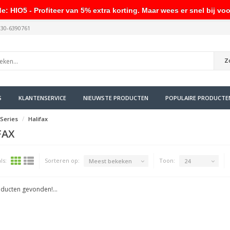
HIO5 - Profiteer van 5% extra korting. Maar wees er snel bij voo
030-6390761
Z
S
KLANTENSERVICE
NIEUWSTE PRODUCTEN
POPULAIRE PRODUCTE
Series
Halifax
FAX
ls:
Sorteren op:
Toon:
Meest bekeken
24
ducten gevonden!...