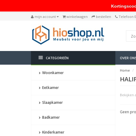
Kortingscode: 
mijn account
winkelwagen
bestellen
Telefoon 
CATEGORIEËN
OVER ON
Home
Woonkamer
HALI
Eetkamer
Bekijken a
Slaapkamer
Geen pro
Badkamer
Kinderkamer