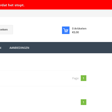
rdat het stopt.
0
Artikelen
oeken
€0,00
N
AANBIEDINGEN
Page:
1
1