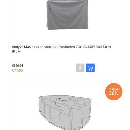
ebuy24
Klas hoezen voor tuinmeubelen 72x100/130/100x153cm
grijs.
€129,95
€77,95
Bespaar
36%