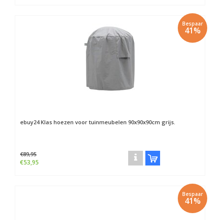
Bespaar
41%
ebuy24
Klas hoezen voor tuinmeubelen 90x90x90cm grijs.
€89,95
€53,95
Bespaar
41%