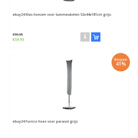
ebuy24
Klas hoezen voor tuinmeubelen 52x44x181cm grijs.
€99,95
€59,95
Bespaar
41%
ebuy24
Furnco hoes voor parasol grijs.