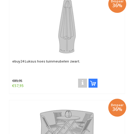
Bespaar
36%
ebuy24
Luksus hoes tuinmeubelen zwart.
€89,95
€57,95
Bespaar
36%