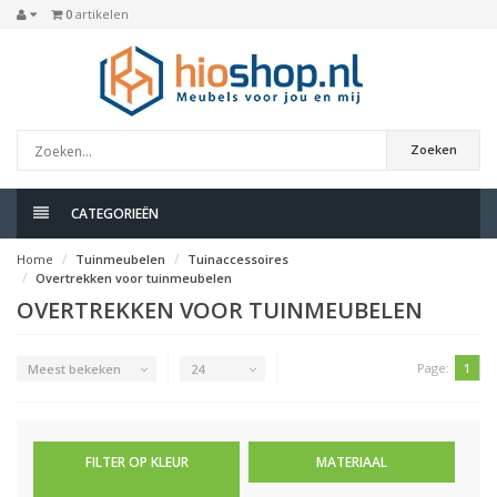
0
artikelen
Zoeken
CATEGORIEËN
Home
Tuinmeubelen
Tuinaccessoires
Overtrekken voor tuinmeubelen
OVERTREKKEN VOOR TUINMEUBELEN
Page:
1
Meest bekeken
24
FILTER OP KLEUR
MATERIAAL