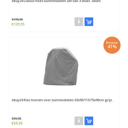
ebuy24
Luksus hoes tuinmeubelen set van 3 stuks. zwart.
€199,95
€129,95
Bespaar
41%
ebuy24
Klas hoezen voor tuinmeubelen 63x95/115/75x90cm grijs.
€99,95
€59,95