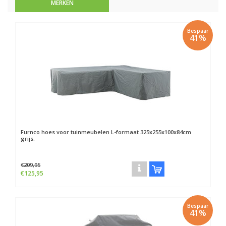
MERKEN
Bespaar
41%
Furnco hoes voor tuinmeubelen L-formaat 325x255x100x84cm
grijs.
€209,95
€125,95
Bespaar
41%