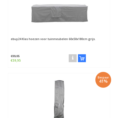
ebuy24
Klas hoezen voor tuinmeubelen 60x50x180cm grijs.
€99,95
€59,95
Bespaar
41%