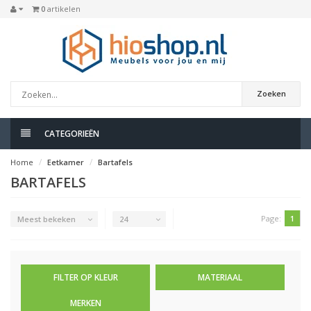
0
artikelen
Zoeken
CATEGORIEËN
Home
Eetkamer
Bartafels
BARTAFELS
Page:
1
Meest bekeken
24
FILTER OP KLEUR
MATERIAAL
MERKEN