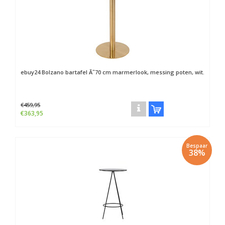
ebuy24
Bolzano bartafel Ã˜70 cm marmerlook, messing poten, wit.
€459,95
€363,95
Bespaar
38%