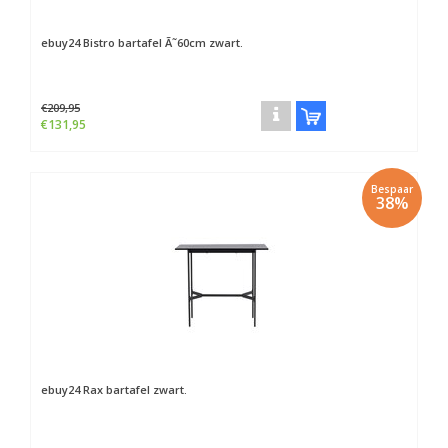
ebuy24
Bistro bartafel Ã˜60cm zwart.
€209,95
€131,95
Bespaar
38%
ebuy24
Rax bartafel zwart.