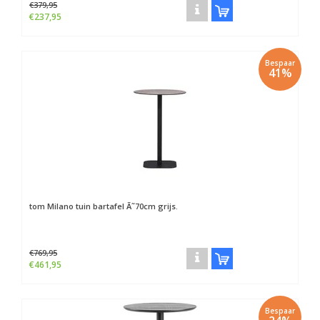
€379,95
€237,95
Bespaar
41%
tom
Milano tuin bartafel Ã˜70cm grijs.
€769,95
€461,95
Bespaar