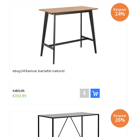
Bespaar
24%
ebuy24
Ramse bartafel naturel.
€459,95
€353,95
Bespaar
26%