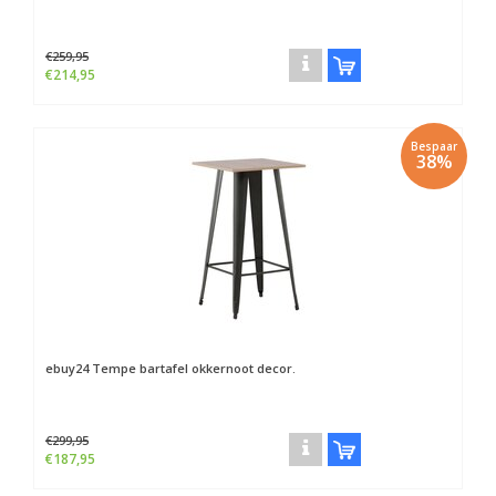
€259,95
€214,95
Bespaar
38%
ebuy24
Tempe bartafel okkernoot decor.
€299,95
€187,95