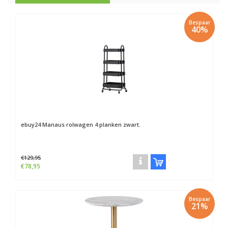
Bespaar
40%
ebuy24
Manaus rolwagen 4 planken zwart.
€129,95
€78,95
Bespaar
21%