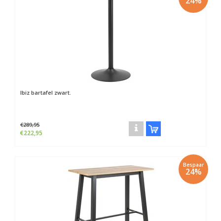
24%
Ibiz bartafel zwart.
€289,95
€222,95
Bespaar
24%