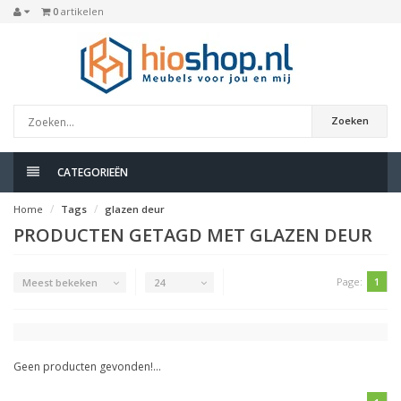
0
artikelen
Zoeken
CATEGORIEËN
Home
Tags
glazen deur
PRODUCTEN GETAGD MET GLAZEN DEUR
Page:
1
Meest bekeken
24
Geen producten gevonden!...