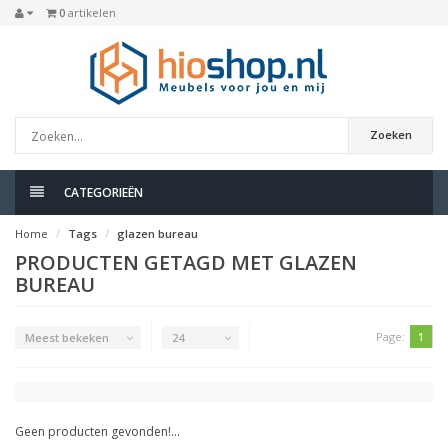
0
artikelen
Zoeken
CATEGORIEËN
Home
Tags
glazen bureau
PRODUCTEN GETAGD MET GLAZEN
BUREAU
Page:
1
Meest bekeken
24
Geen producten gevonden!...