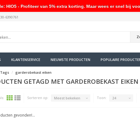
HIO5 - Profiteer van 5% extra korting. Maar wees er snel bij voo
030-6390761
Z
S
KLANTENSERVICE
NIEUWSTE PRODUCTEN
POPULAIRE PRODUCTE
Tags
garderobekast eiken
UCTEN GETAGD MET GARDEROBEKAST EIKEN
ls:
Sorteren op:
Toon:
Meest bekeken
24
ducten gevonden!...