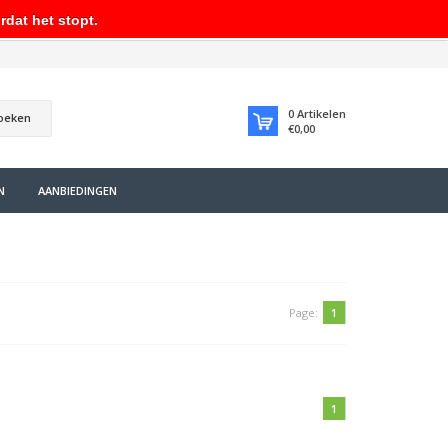
rdat het stopt.
0
Artikelen
oeken
€0,00
N
AANBIEDINGEN
Page:
1
1