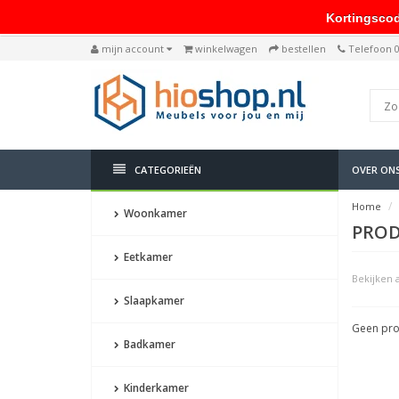
Kortingscode: 
mijn account
winkelwagen
bestellen
Telefoon 
CATEGORIEËN
OVER ON
Home
Woonkamer
PROD
Eetkamer
Bekijken a
Slaapkamer
Geen pro
Badkamer
Kinderkamer