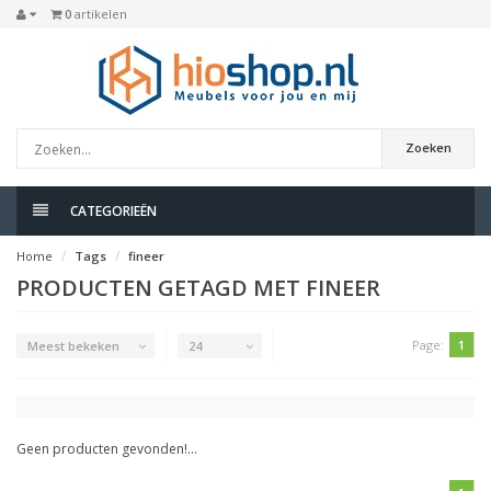
0
artikelen
Zoeken
CATEGORIEËN
Home
Tags
fineer
PRODUCTEN GETAGD MET FINEER
Page:
1
Meest bekeken
24
Geen producten gevonden!...