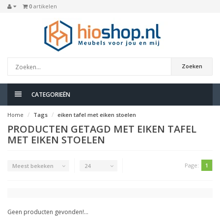
0
artikelen
Zoeken
CATEGORIEËN
Home
Tags
eiken tafel met eiken stoelen
PRODUCTEN GETAGD MET EIKEN TAFEL
MET EIKEN STOELEN
Page:
1
Meest bekeken
24
Geen producten gevonden!...