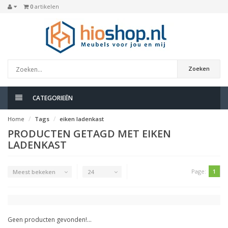
0
artikelen
Zoeken
CATEGORIEËN
Home
Tags
eiken ladenkast
PRODUCTEN GETAGD MET EIKEN
LADENKAST
Page:
1
Meest bekeken
24
Geen producten gevonden!...