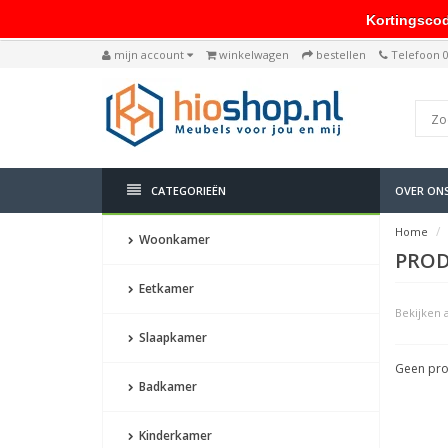
Kortingscode: 
mijn account
winkelwagen
bestellen
Telefoon 
CATEGORIEËN
OVER ON
Home
Woonkamer
PROD
Eetkamer
Bekijken a
Slaapkamer
Geen pro
Badkamer
Kinderkamer