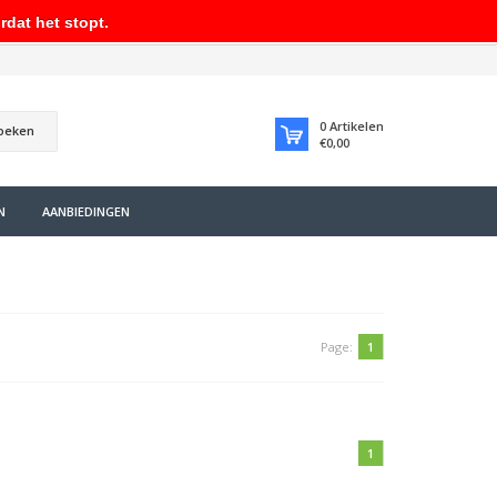
rdat het stopt.
0
Artikelen
oeken
€0,00
N
AANBIEDINGEN
Page:
1
1