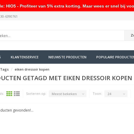
HIO5 - Profiteer van 5% extra korting. Maar wees er snel bij voo
030-6390761
Z
S
KLANTENSERVICE
NIEUWSTE PRODUCTEN
POPULAIRE PRODUCTE
Tags
eiken dressoir kopen
UCTEN GETAGD MET EIKEN DRESSOIR KOPEN
ls:
Sorteren op:
Toon:
Meest bekeken
24
ducten gevonden!...