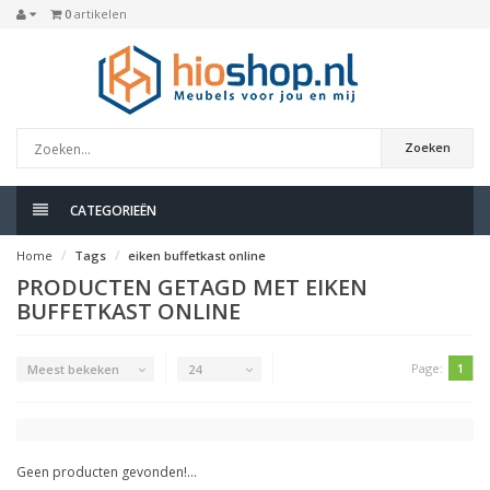
0
artikelen
Zoeken
CATEGORIEËN
Home
Tags
eiken buffetkast online
PRODUCTEN GETAGD MET EIKEN
BUFFETKAST ONLINE
Page:
1
Meest bekeken
24
Geen producten gevonden!...