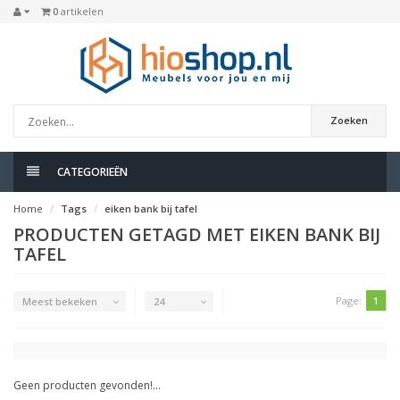
0
artikelen
Zoeken
CATEGORIEËN
Home
Tags
eiken bank bij tafel
PRODUCTEN GETAGD MET EIKEN BANK BIJ
TAFEL
Page:
1
Meest bekeken
24
Geen producten gevonden!...