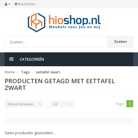
0
artikelen
Zoeken
CATEGORIEËN
Home
Tags
eettafel zwart
PRODUCTEN GETAGD MET EETTAFEL
ZWART
Page:
1
Meest bekeken
24
Geen producten gevonden!...