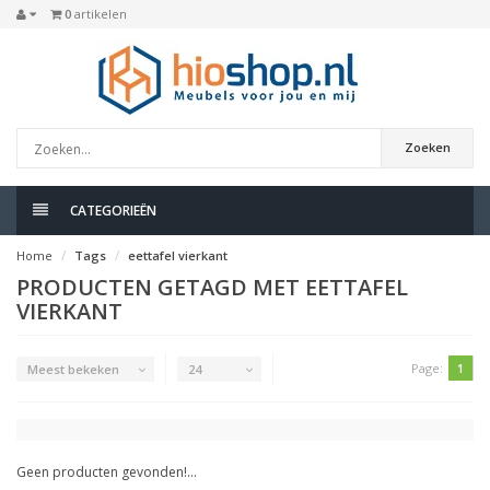
0
artikelen
Zoeken
CATEGORIEËN
Home
Tags
eettafel vierkant
PRODUCTEN GETAGD MET EETTAFEL
VIERKANT
Page:
1
Meest bekeken
24
Geen producten gevonden!...