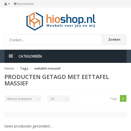
0
artikelen
Zoeken
CATEGORIEËN
Home
Tags
eettafel massief
PRODUCTEN GETAGD MET EETTAFEL
MASSIEF
Page:
1
Meest bekeken
24
Geen producten gevonden!...