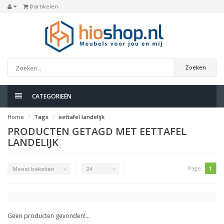
0
artikelen
Zoeken
CATEGORIEËN
Home
Tags
eettafel landelijk
PRODUCTEN GETAGD MET EETTAFEL
LANDELIJK
Page:
1
Meest bekeken
24
Geen producten gevonden!...