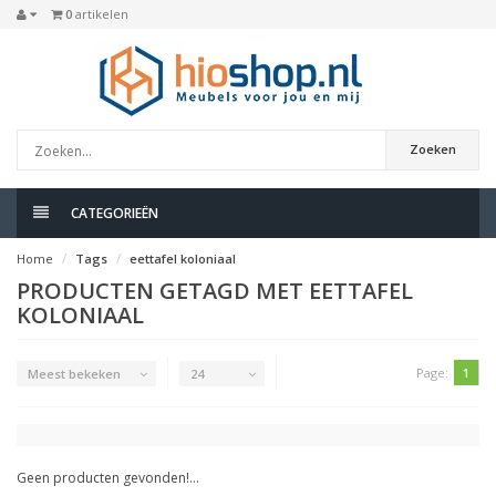
0
artikelen
Zoeken
CATEGORIEËN
Home
Tags
eettafel koloniaal
PRODUCTEN GETAGD MET EETTAFEL
KOLONIAAL
Page:
1
Meest bekeken
24
Geen producten gevonden!...