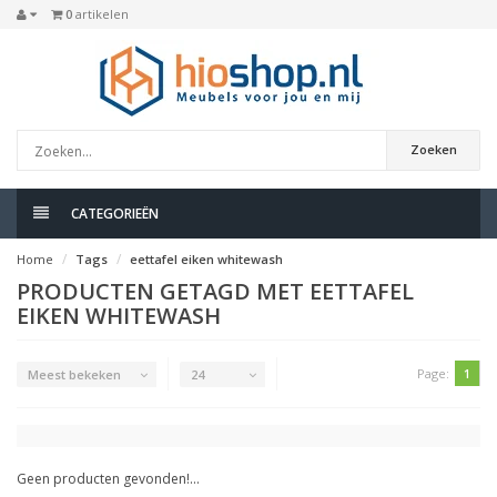
0
artikelen
Zoeken
CATEGORIEËN
Home
Tags
eettafel eiken whitewash
PRODUCTEN GETAGD MET EETTAFEL
EIKEN WHITEWASH
Page:
1
Meest bekeken
24
Geen producten gevonden!...