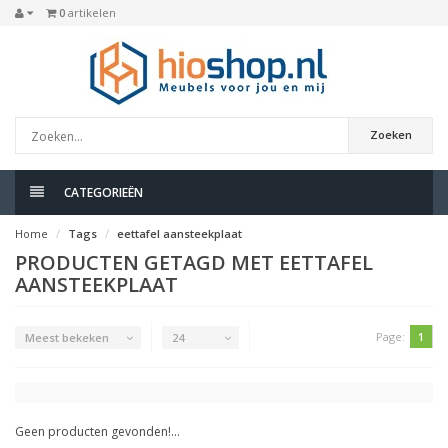
0
artikelen
Zoeken
CATEGORIEËN
Home
Tags
eettafel aansteekplaat
PRODUCTEN GETAGD MET EETTAFEL
AANSTEEKPLAAT
Page:
1
Meest bekeken
24
Geen producten gevonden!...