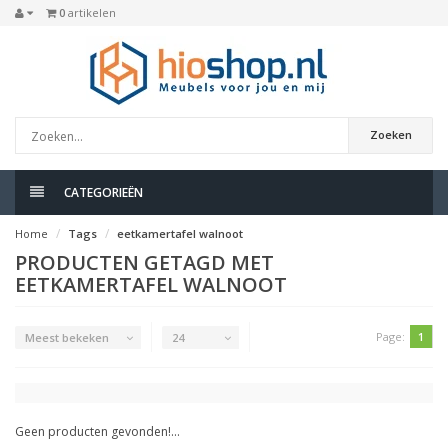
0
artikelen
Zoeken
CATEGORIEËN
Home
Tags
eetkamertafel walnoot
PRODUCTEN GETAGD MET
EETKAMERTAFEL WALNOOT
Page:
1
Meest bekeken
24
Geen producten gevonden!...