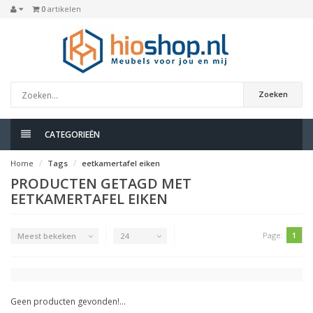
0
artikelen
Zoeken
CATEGORIEËN
Home
Tags
eetkamertafel eiken
PRODUCTEN GETAGD MET
EETKAMERTAFEL EIKEN
Page:
1
Meest bekeken
24
Geen producten gevonden!...