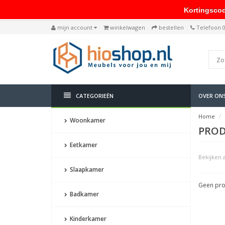
Kortingscode: 
mijn account
winkelwagen
bestellen
Telefoon 
CATEGORIEËN
OVER ON
Home
Woonkamer
PROD
Eetkamer
Bekijken a
Slaapkamer
Geen pro
Badkamer
Kinderkamer