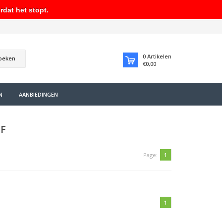
rdat het stopt.
0
Artikelen
oeken
€0,00
N
AANBIEDINGEN
F
Page:
1
1