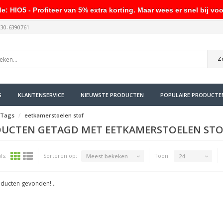
HIO5 - Profiteer van 5% extra korting. Maar wees er snel bij voo
030-6390761
Z
S
KLANTENSERVICE
NIEUWSTE PRODUCTEN
POPULAIRE PRODUCTE
Tags
eetkamerstoelen stof
UCTEN GETAGD MET EETKAMERSTOELEN STO
ls:
Sorteren op:
Toon:
Meest bekeken
24
ducten gevonden!...