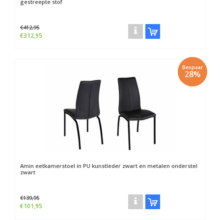
gestreepte stof
€412,95
€312,95
Bespaar
28%
Amin eetkamerstoel in PU kunstleder zwart en metalen onderstel
zwart
€139,95
€101,95