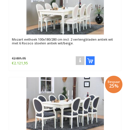
Mozart eethoek 100x180/280 cm incl. 2 verlengbladen antiek wit
met 6 Rococo stoelen antiek wit/beige.
€2.801,95
€2.121,95
Bespaar
25%