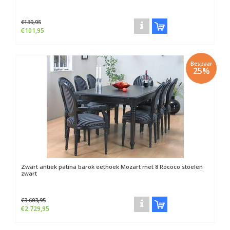
€139,95
€101,95
Bespaar
25%
Zwart antiek patina barok eethoek Mozart met 8 Rococo stoelen
zwart
€3.603,95
€2.729,95