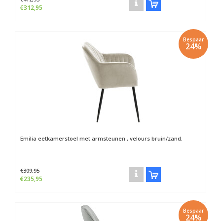
€312,95
Bespaar
24%
Emilia eetkamerstoel met armsteunen , velours bruin/zand.
€309,95
€235,95
Bespaar
24%