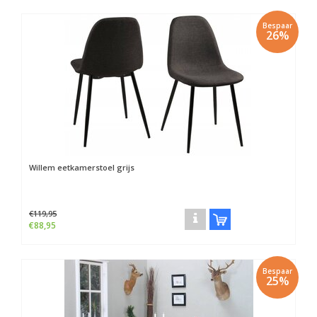
Bespaar
26%
Willem eetkamerstoel grijs
€119,95
€88,95
Bespaar
25%