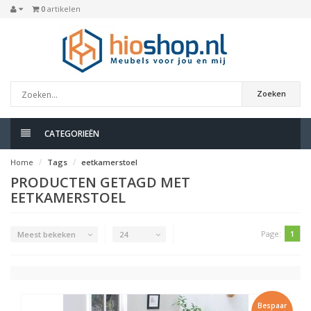
0
artikelen
Zoeken
CATEGORIEËN
Home
Tags
eetkamerstoel
PRODUCTEN GETAGD MET
EETKAMERSTOEL
Page:
1
Meest bekeken
24
Bespaar