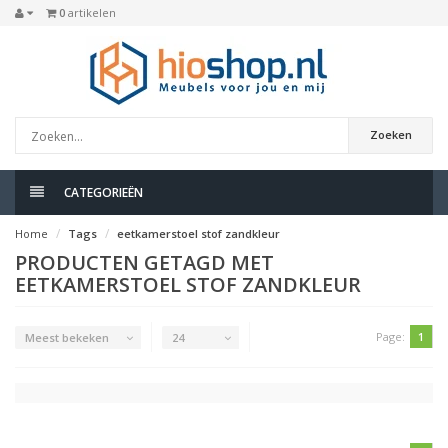
0
artikelen
Zoeken
CATEGORIEËN
Home
Tags
eetkamerstoel stof zandkleur
PRODUCTEN GETAGD MET
EETKAMERSTOEL STOF ZANDKLEUR
Page:
1
Meest bekeken
24