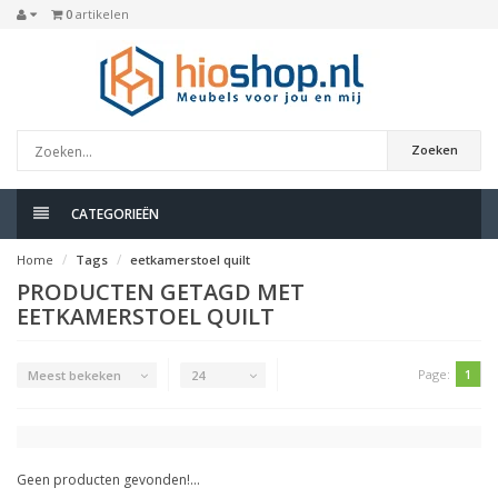
0
artikelen
Zoeken
CATEGORIEËN
Home
Tags
eetkamerstoel quilt
PRODUCTEN GETAGD MET
EETKAMERSTOEL QUILT
Page:
1
Meest bekeken
24
Geen producten gevonden!...