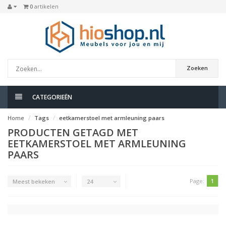
0
artikelen
Zoeken
CATEGORIEËN
Home
Tags
eetkamerstoel met armleuning paars
PRODUCTEN GETAGD MET
EETKAMERSTOEL MET ARMLEUNING
PAARS
Page:
1
Meest bekeken
24