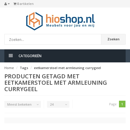
0
artikelen
Zoeken
CATEGORIEËN
Home
Tags
eetkamerstoel met armleuning currygeel
PRODUCTEN GETAGD MET
EETKAMERSTOEL MET ARMLEUNING
CURRYGEEL
Page:
1
Meest bekeken
24