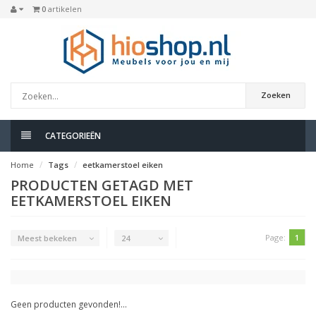
0
artikelen
Zoeken
CATEGORIEËN
Home
Tags
eetkamerstoel eiken
PRODUCTEN GETAGD MET
EETKAMERSTOEL EIKEN
Page:
1
Meest bekeken
24
Geen producten gevonden!...