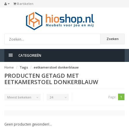
0
artikelen
Zoeken
CATEGORIEËN
Home
Tags
eetkamerstoel donkerblauw
PRODUCTEN GETAGD MET
EETKAMERSTOEL DONKERBLAUW
Page:
1
Meest bekeken
24
Geen producten gevonden!...