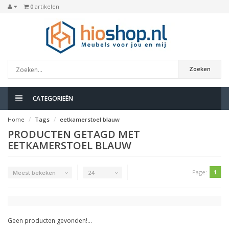
0
artikelen
Zoeken
CATEGORIEËN
Home
Tags
eetkamerstoel blauw
PRODUCTEN GETAGD MET
EETKAMERSTOEL BLAUW
Page:
1
Meest bekeken
24
Geen producten gevonden!...