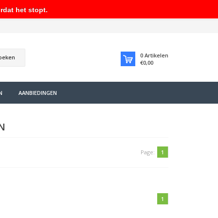
rdat het stopt.
0
Artikelen
oeken
€0,00
N
AANBIEDINGEN
N
Page:
1
1