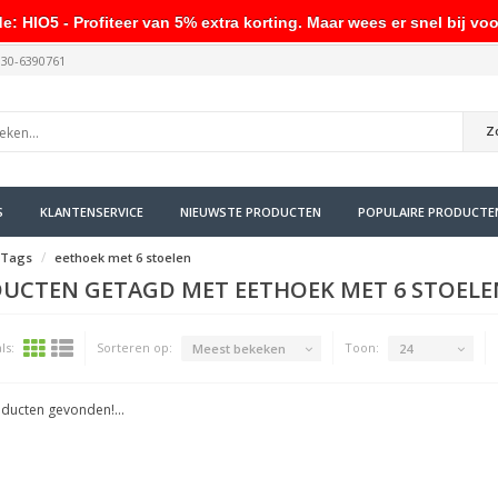
HIO5 - Profiteer van 5% extra korting. Maar wees er snel bij voo
030-6390761
Z
S
KLANTENSERVICE
NIEUWSTE PRODUCTEN
POPULAIRE PRODUCTE
Tags
eethoek met 6 stoelen
UCTEN GETAGD MET EETHOEK MET 6 STOELE
ls:
Sorteren op:
Toon:
Meest bekeken
24
ducten gevonden!...