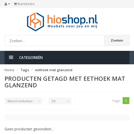
0
artikelen
Zoeken
CATEGORIEËN
Home
Tags
eethoek mat glanzend
PRODUCTEN GETAGD MET EETHOEK MAT
GLANZEND
Page:
1
Meest bekeken
24
Geen producten gevonden!...