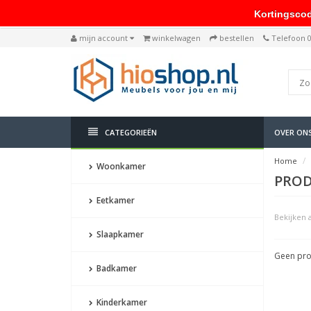
Kortingscode: 
mijn account
winkelwagen
bestellen
Telefoon 
CATEGORIEËN
OVER ON
Home
Woonkamer
PROD
Eetkamer
Bekijken a
Slaapkamer
Geen pro
Badkamer
Kinderkamer