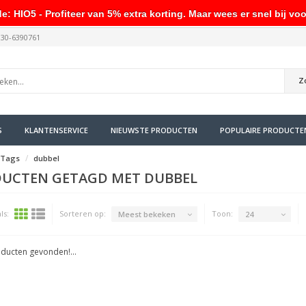
HIO5 - Profiteer van 5% extra korting. Maar wees er snel bij voo
030-6390761
Z
S
KLANTENSERVICE
NIEUWSTE PRODUCTEN
POPULAIRE PRODUCTE
Tags
dubbel
UCTEN GETAGD MET DUBBEL
ls:
Sorteren op:
Toon:
Meest bekeken
24
ducten gevonden!...