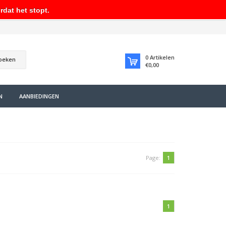
rdat het stopt.
0
Artikelen
oeken
€0,00
N
AANBIEDINGEN
Page:
1
1